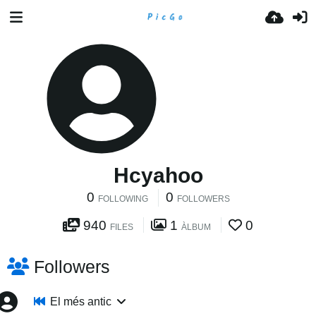
Hcyahoo
0
0
FOLLOWING
FOLLOWERS
940
1
0
FILES
ÀLBUM
Followers
El més antic