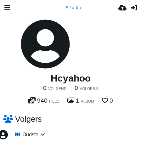
Hcyahoo
0
0
VOLGEND
VOLGERS
940
1
0
FILES
ALBUM
Volgers
Oudste