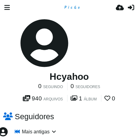
Hcyahoo
0
0
SEGUINDO
SEGUIDORES
940
1
0
ARQUIVOS
ÁLBUM
Seguidores
Mais antigas