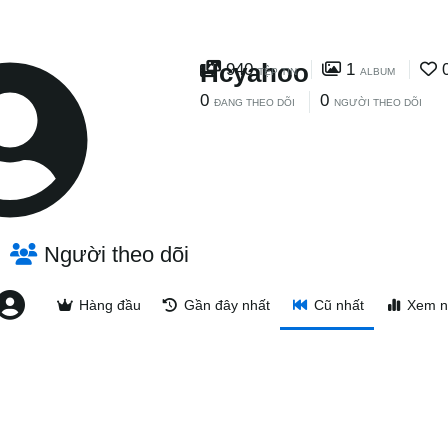
Hcyahoo
940
1
TỆP TIN
ALBUM
0
0
ĐANG THEO DÕI
NGƯỜI THEO DÕI
Người theo dõi
Hàng đầu
Gần đây nhất
Cũ nhất
Xem n