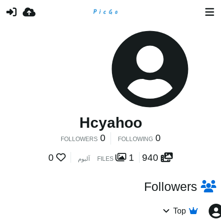
Hcyahoo
0
0
FOLLOWERS
FOLLOWING
0
1
940
FILES
آلبوم
Followers
Top