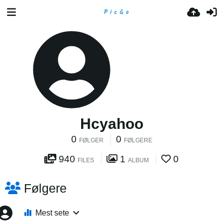
Hcyahoo
0
0
FØLGER
FØLGERE
940
1
0
FILES
ALBUM
Følgere
Mest sete