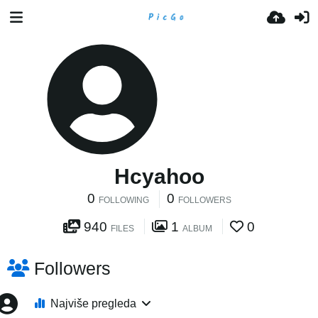
Hcyahoo
0
0
FOLLOWING
FOLLOWERS
940
1
0
FILES
ALBUM
Followers
Najviše pregleda