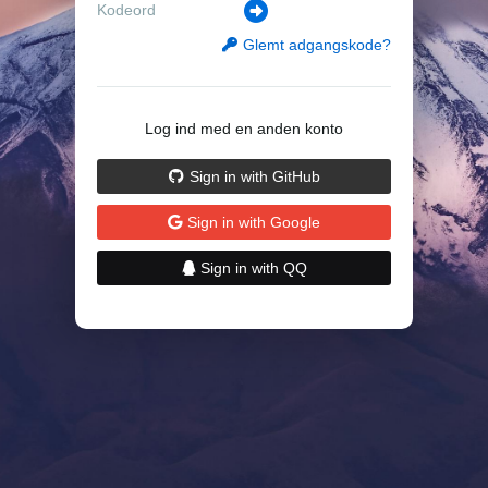
Glemt adgangskode?
Log ind med en anden konto
Sign in with GitHub
Sign in with Google
Sign in with QQ