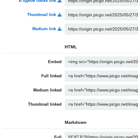
В одной папке link
Thumbnail link
Medium link
HTML
Embed
Full linked
Medium linked
Thumbnail linked
Markdown
Full