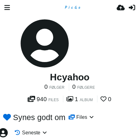
Hcyahoo
0
0
FØLGER
FØLGERE
940
1
0
FILES
ALBUM
Synes godt om
Files
Seneste