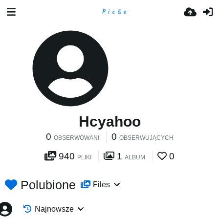
Hcyahoo
0
0
OBSERWOWANI
OBSERWUJĄCYCH
940
1
0
PLIKI
ALBUM
Polubione
Files
Najnowsze