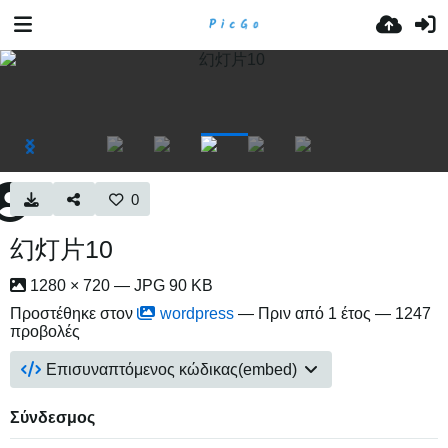
0
幻灯片10
1280 × 720 — JPG 90 KB
Προστέθηκε στον
wordpress
—
Πριν από 1 έτος
— 1247
προβολές
Επισυναπτόμενος κώδικας(embed)
Σύνδεσμος