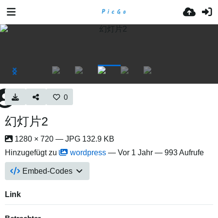
0
幻灯片2
1280 × 720 — JPG 132.9 KB
Hinzugefügt zu
wordpress
—
Vor 1 Jahr
— 993 Aufrufe
Embed-Codes
Link