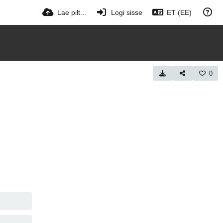
Lae pilt...
Logi sisse
ET (EE)
0
COPY