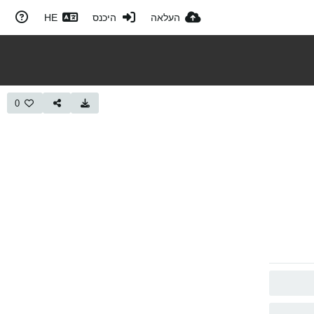
העלאה
היכנס
HE
0
העתק