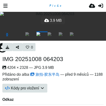
3.9 MB
0
IMG 20251008 064203
4204 × 2328 — JPG 3.9 MB
Přidáno do alba
旅拍-胶东半岛
—
před 9 měsíců
— 1188
zobrazení
Kódy pro vložení
Odkaz