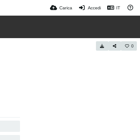
Carica
Accedi
IT
0
COPIA