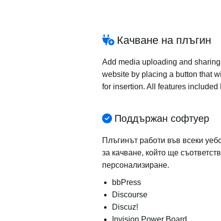
Качване на плъгин
Add media uploading and sharing to
website by placing a button that wi
for insertion. All features includ
Поддържан софтуер
Плъгинът работи във всеки уеб
за качване, който ще съответст
персонализиране.
bbPress
Discourse
Discuz!
Invision Power Board