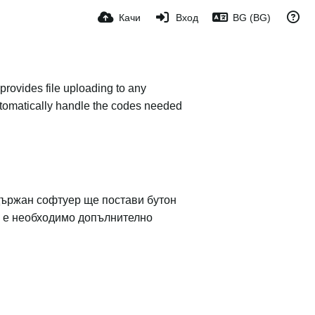
Качи
Вход
BG (BG)
provides file uploading to any
 automatically handle the codes needed
държан софтуер ще постави бутон
не е необходимо допълнително