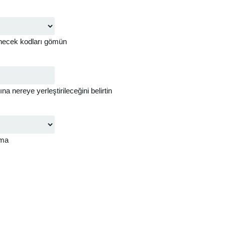
enecek kodları gömün
 nereye yerleştirileceğini belirtin
rma