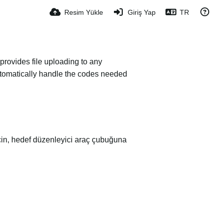
Resim Yükle
Giriş Yap
TR
provides file uploading to any
 automatically handle the codes needed
 için, hedef düzenleyici araç çubuğuna