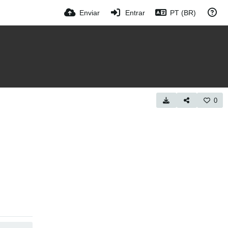
Enviar
Entrar
PT (BR)
0