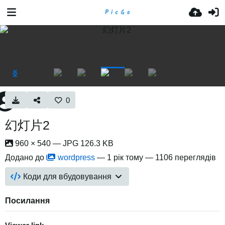
0
幻灯片2
960 × 540 — JPG 126.3 KB
Додано до
wordpress
—
1 рік тому
— 1106 переглядів
Коди для вбудовування
Посилання