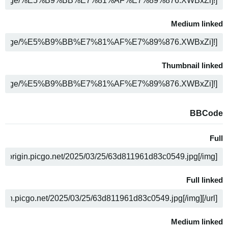
ה
Medium linked
ה
Thumbnail linked
ה
BBCode
Full
ה
Full linked
ה
Medium linked