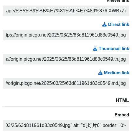
Viewer link
ה
Direct link
ה
Thumbnail link
ה
Medium link
ה
HTML
Embed
ה