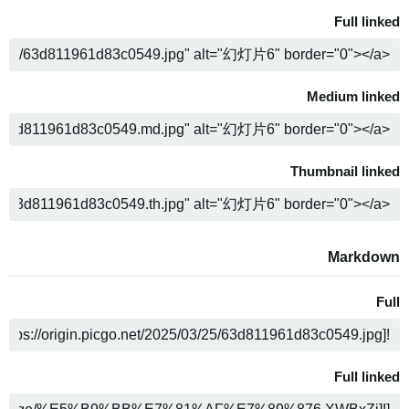
Full linked
ה
Medium linked
ה
Thumbnail linked
ה
Markdown
Full
ה
Full linked