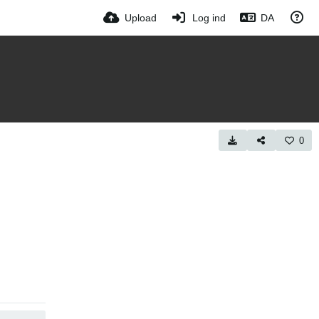
Upload
Log ind
DA
0