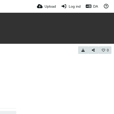
Upload
Log ind
DA
0