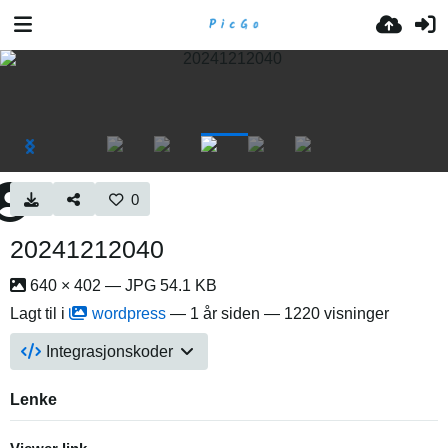
0
20241212040
640 × 402 — JPG 54.1 KB
Lagt til i
wordpress
—
1 år siden
— 1220 visninger
Integrasjonskoder
Lenke