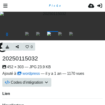
0
20250115032
452 × 303 — JPG 23.9 KB
Ajouté à
wordpress
—
il y a 1 an
— 1170 vues
Codes d'intégration
Lien