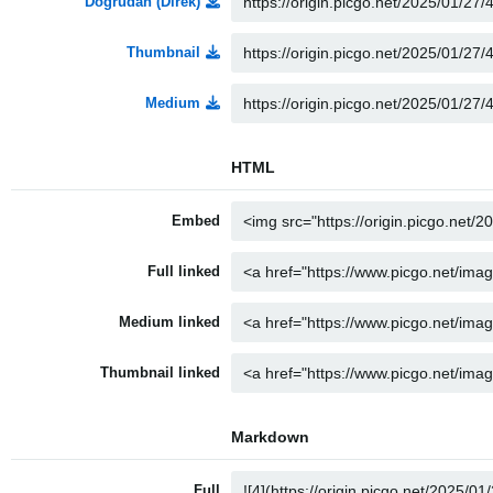
Doğrudan (Direk)
Thumbnail
Medium
HTML
Embed
Full linked
Medium linked
Thumbnail linked
Markdown
Full