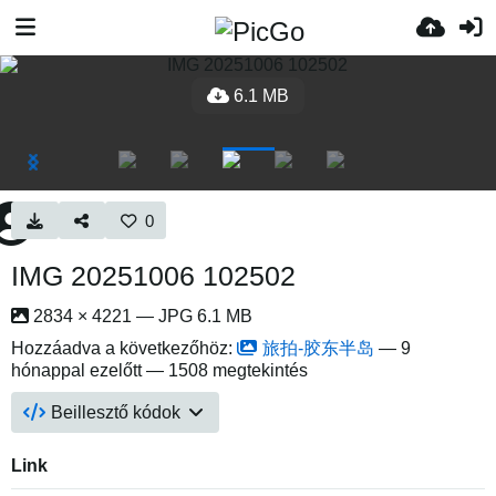
6.1 MB
0
IMG 20251006 102502
2834 × 4221 — JPG 6.1 MB
Hozzáadva a következőhöz:
旅拍-胶东半岛
—
9
hónappal ezelőtt
— 1508 megtekintés
Beillesztő kódok
Link