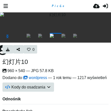
0
幻灯片10
960 × 540 — JPG 57.8 KB
Dodano do
wordpress
—
1 rok temu
— 1217 wyświetleń
Kody do osadzania
Odnośnik