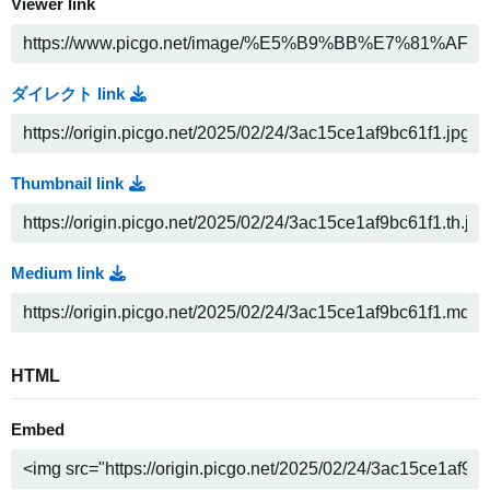
Viewer link
ダイレクト link
Thumbnail link
Medium link
HTML
Embed