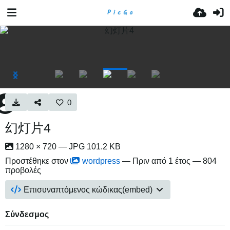
0
幻灯片4
1280 × 720 — JPG 101.2 KB
Προστέθηκε στον
wordpress
—
Πριν από 1 έτος
— 804
προβολές
Επισυναπτόμενος κώδικας(embed)
Σύνδεσμος