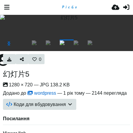
0
幻灯片5
1280 × 720 — JPG 138.2 KB
Додано до
wordpress
—
1 рік тому
— 2144 перегляда
Коди для вбудовування
Посилання