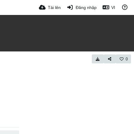
Tải lên
Đăng nhập
VI
0