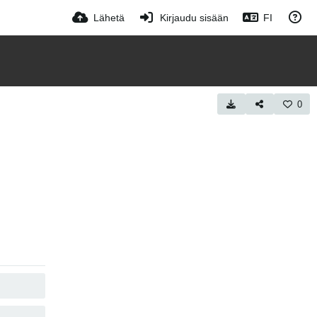
Lähetä
Kirjaudu sisään
FI
0
KOPIOI