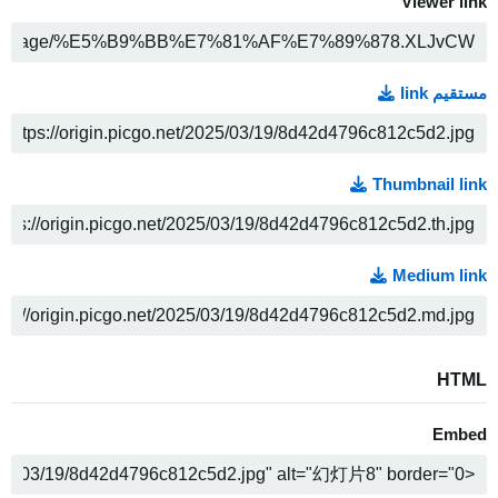
Viewer link
COPY
مستقیم link
COPY
Thumbnail link
COPY
Medium link
COPY
HTML
Embed
COPY