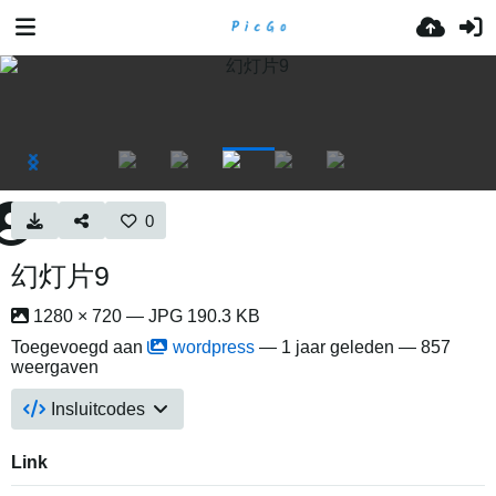
0
幻灯片9
1280 × 720 — JPG 190.3 KB
Toegevoegd aan
wordpress
—
1 jaar geleden
— 857
weergaven
Insluitcodes
Link