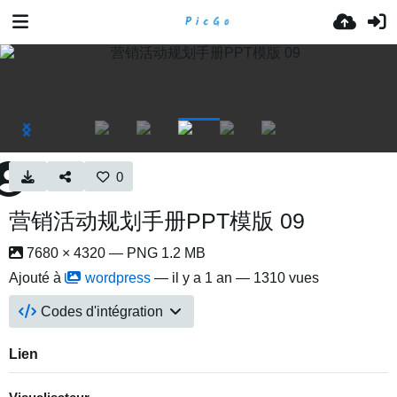
0
营销活动规划手册PPT模版 09
7680 × 4320 — PNG 1.2 MB
Ajouté à
wordpress
—
il y a 1 an
— 1310 vues
Codes d'intégration
Lien