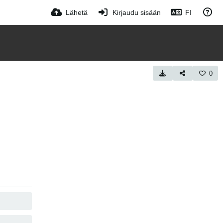
Lähetä
Kirjaudu sisään
FI
0
KOPIOI