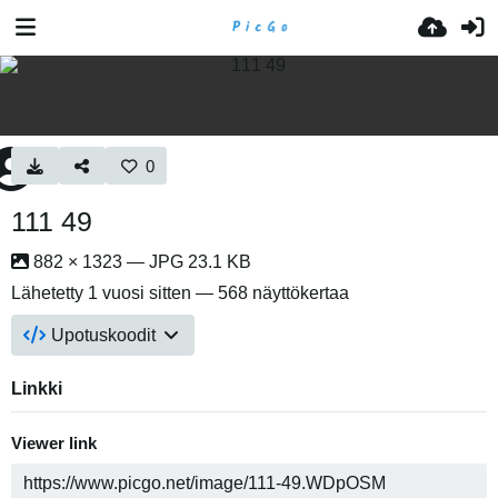
0
111 49
882 × 1323 — JPG 23.1 KB
Lähetetty
1 vuosi sitten
— 568 näyttökertaa
Upotuskoodit
Linkki
Viewer link