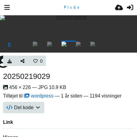
0
20250219029
456 × 226 — JPG 10.9 KB
Tilføjet til
wordpress
—
1 år siden
— 1194 visninger
Del kode
Link