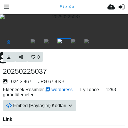
0
20250225037
1024 × 467 — JPG 67.8 KB
Eklenecek Resimler
wordpress
—
1 yıl önce
— 1293
görüntülemeler
Embed (Paylaşım) Kodları
Link