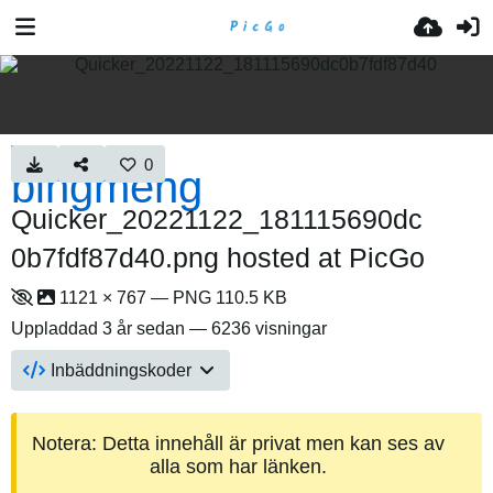
0
Quicker_20221122_181115690dc
0b7fdf87d40.png hosted at PicGo
1121 × 767 — PNG 110.5 KB
Uppladdad
3 år sedan
— 6236 visningar
Inbäddningskoder
Notera: Detta innehåll är privat men kan ses av
alla som har länken.