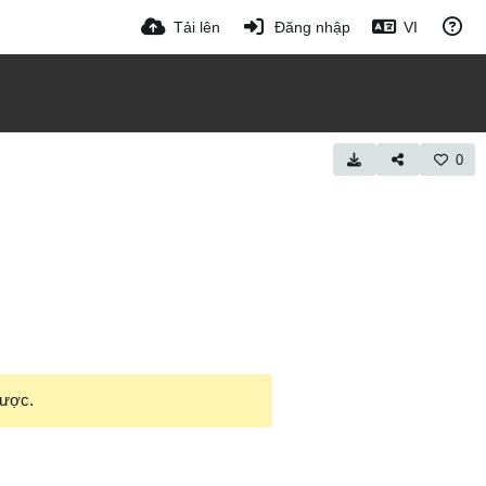
Tải lên
Đăng nhập
VI
0
được.