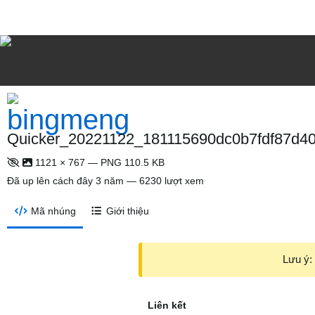
Quicker_20221122_181115690dc0b7fdf87d40.
1121 × 767 — PNG 110.5 KB
Đã up lên
cách đây 3 năm
— 6230 lượt xem
Mã nhúng
Giới thiệu
Lưu ý: 
Liên kết