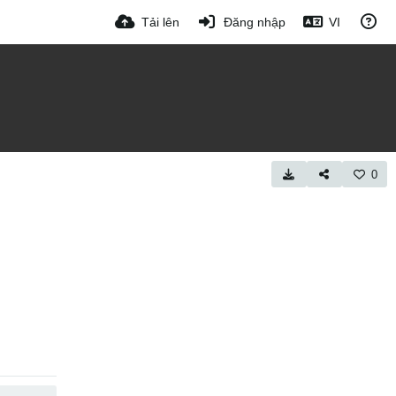
Tải lên
Đăng nhập
VI
0