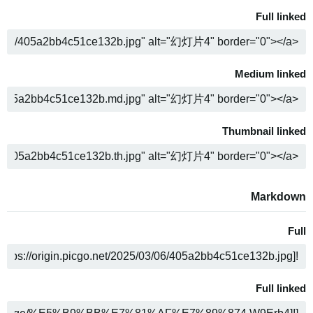
Full linked
ה
Medium linked
ה
Thumbnail linked
ה
Markdown
Full
ה
Full linked