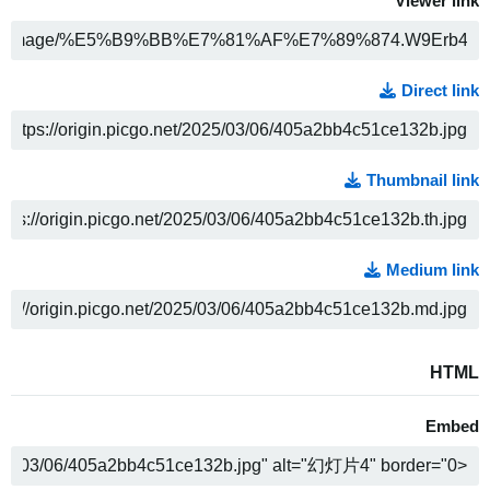
Viewer link
ה
Direct link
ה
Thumbnail link
ה
Medium link
ה
HTML
Embed
ה