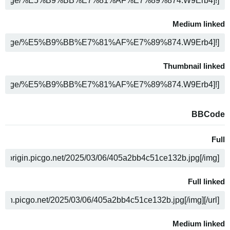
ה
Medium linked
ה
Thumbnail linked
ה
BBCode
Full
ה
Full linked
ה
Medium linked