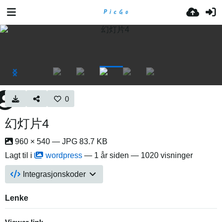
0
幻灯片4
960 × 540 — JPG 83.7 KB
Lagt til i
wordpress
—
1 år siden
— 1020 visninger
Integrasjonskoder
Lenke