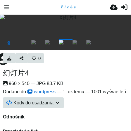
0
幻灯片4
960 × 540 — JPG 83.7 KB
Dodano do
wordpress
—
1 rok temu
— 1001 wyświetleń
Kody do osadzania
Odnośnik