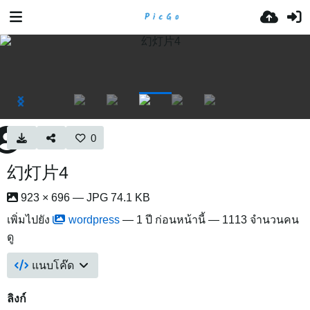
0
幻灯片4
923 × 696 — JPG 74.1 KB
เพิ่มไปยัง
wordpress
—
1 ปี ก่อนหน้านี้
— 1113 จำนวนคน
ดู
แนบโค๊ด
ลิงก์