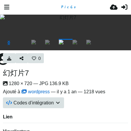
0
幻灯片7
1280 × 720 — JPG 136.9 KB
Ajouté à
wordpress
—
il y a 1 an
— 1218 vues
Codes d'intégration
Lien