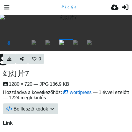
0
幻灯片7
1280 × 720 — JPG 136.9 KB
Hozzáadva a következőhöz:
wordpress
—
1 évvel ezelőtt
— 1224 megtekintés
Beillesztő kódok
Link